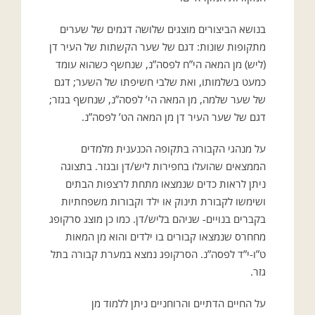
בנושא הביצורים מוצגים שלושה דגמים של שערים
מתקופות שונות: דגם של שער הקשתות של העיר דן
(ליש) מן המאה הי”ח לפסה”נ, שנחשף כשהוא עומד
כמעט בשלמותו, ואת שלבי חשיפתו של השער; דגם
של שער שלמה, מן המאה הי’ לפסה”נ, שנחשף בגזר;
דגם של שער העיר דן מן המאה הט’ לפסה”נ.
על מנהגי הקבורה בתקופה הכנענית מלמדים
הממצאים שהועלו בחפירות ליש/דן ובגזר. בתצוגה
ניתן לראות כדים שנמצאו מתחת לרצפות הבתים
ושימשו לקבורת תינוק או ילד וקבורות משפחתיות
בקברים בנויים- שניהם בליש/דן. כמו כן מוצג סרקופג
מחחרס שנמצאו קבורים בו ילדים והוא מן המאות
ט”ו-י”ד לפסה”נ. הסרקופג נמצא במערת קבורה בתל
גזר.
על החיים הדתיים והרוחניים ניתן ללמוד מן