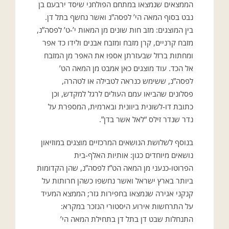
הממצאים שנמצאו במתחם הפולחני שיסד ירבעם בן
נבט בסוף המאה הי’ לפסה”נ ואשר נחשף בתל דן.
בין המוצגים: מזב חות שונים מן המאות י’-ט’ לפסה”נ,
מזבח קרניים, קרן מזבח ומזבח אבנים ולידו כד אפר
ומחתות ברזל שבעזרתן אספו את האפר מן המזבח
אל הכד. עוד מוצגים כאן אמבט מן המאה הט’
לפסה”נ, ששימש כנראה לטבילה או לטהרה,
פסלונים שהביאו עמם העולים לרגל למקדש, וכן
כתובת דו-לשונית ביוונית ובארמית, המספרת על
נדר שנדר זילס “לאל אשר בדן”.
בנוסף לשלושת הנושאים המרכזיים מוצגים במוזיאון
נושאים מיוחדים כגון: אותיות האלף-בית
הפרוטו-כנעני מן המאה הט”ז לפסה”נ, שהן הקדומות
ביותר בארץ ישראל ואשר נחשפו כשהן חרותות על
קנקני אגירה שנמצאו בחפירות גזר; הממצא המעיד
על התרחשות אירוע היסטורי הנזכר במקרא:
התנחלות שבט דן בתל דן בתחילת המאה הי’