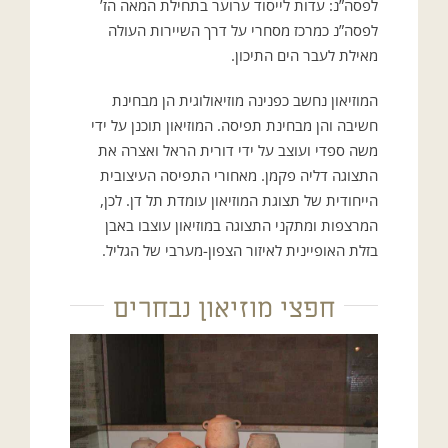
לפסה”נ: עדות לייסוד ערוער בתחילת המאה הז’
לפסה”נ כמרכז מסחרי על דרך השיירות העולה
מאילת לעבר הים התיכון.
המוזיאון נחשב כפנינה מוזיאולוגית הן מבחינת
חשיבה והן מבחינת תפיסה. המוזיאון תוכנן על ידי
משה ספדי ועוצב על ידי דורית הראל ואצרה את
התצוגה דליה פקמן. מאחורי התפיסה העיצובית
הייחודית של תצוגת המוזיאון עומדת תל דן. לכן,
המרצפות ומתקני התצוגה במוזיאון עוצבו באבן
בזלת האופיינית לאיזור הצפון-מערבי של הגליל.
חפצי מוזיאון נבחרים