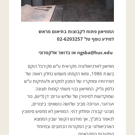
המוזיאון פתוח לקבוצות בתיאום מראש
למידע נוסף טל’ 02-6203257
ngsba@huc.edu או בדואר אלקטרוני
מוזיאון לארכיאולוגיה מקראית ע”ש סקירבל הוקם
בשנת 1986, ומאז הקמתו משמש כחלון ראווה של
חפירותיו ומחקריו של המכון למקרא ולעתיקות ע”ש
נלסון גליק. המוזיאון בנוי משתי קומות תצוגה
שמוקדשות לסיפורן של שלוש ערים: דן (ליש), גזר
וערוער, וערוכה סביב שלושה נושאים: ביצורים,
מנהגי קבורה ופולחן דתי. המוזיאון לא מחפש סימוכין
לנאמר בתנ”ך, אך מודגש הקשר שבין הממצא
הארכיאולוגי ובין המקורות הכתובים ובמיוחד
המקורות המקראיים.